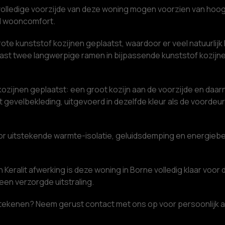
 volledige voorzijde van deze woning mogen voorzien van hoo
al wooncomfort.
te kunststof kozijnen geplaatst, waardoor er veel natuurlijk 
ast twee langwerpige ramen in bijpassende kunststof kozijne
ozijnen geplaatst: een groot kozijn aan de voorzijde en daar
t gevelbekleding, uitgevoerd in dezelfde kleur als de voorde
 voor uitstekende warmte-isolatie, geluidsdemping en energie
n Keralit afwerking is deze woning in Borne volledig klaar v
en verzorgde uitstraling.
kenen? Neem gerust contact met ons op voor persoonlijk advi