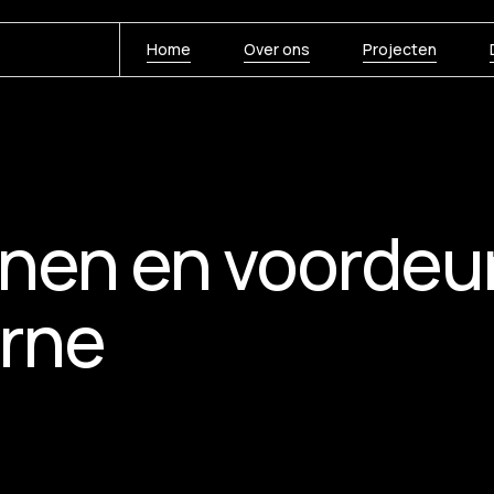
Home
Over ons
Projecten
jnen en voordeu
orne