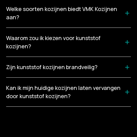
Welke soorten kozijnen biedt VMK Kozijnen 
aan? 
VMK Kozijnen biedt een breed scala aan kunststof
Waarom zou ik kiezen voor kunststof 
kozijnen aan.
kozijnen?
Kunststof kozijnen zijn duurzaam, onderhoudsarm en
Zijn kunststof kozijnen brandveilig?
bieden uitstekende isolatie. Ze zijn ook verkrijgbaar in
diverse stijlen en kleuren, waardoor ze geschikt zijn
Ja, kunststof kozijnen voldoen aan strikte
voor vrijwel iedere woning.
Kan ik mijn huidige kozijnen laten vervangen 
veiligheidsnormen en zijn brandvertragend.
door kunststof kozijnen?
Ja, onze specialisten kunnen uw oude kozijnen
vakkundig vervangen door nieuwe kunststof kozijnen.