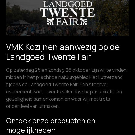
VMK Kozijnen aanwezig op de
Landgoed Twente Fair
Op zaterdag 25 en zondag 26 oktober zijn wij te vinden
midden in het prachtige natuurgebied Het Lutterzand
tijdens de Landgoed Twente Fair. Een sfeervol
evenement waar Twents vakmanschap, inspiratie en
gezelligheid samenkomen en waar wij met trots
onderdeel van uitmaken.
Ontdek onze producten en
mogelijkheden